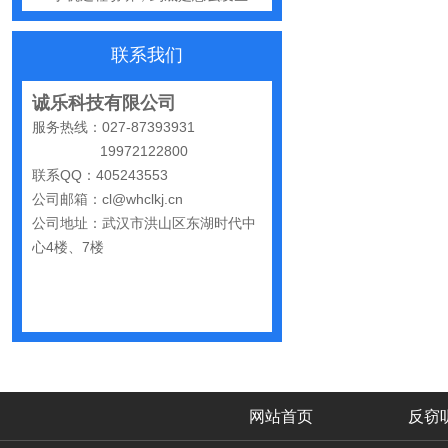
怀疑自己被窃听该怎么办？
联系我们
反窃听中有哪些常见的误区
出门在外，你还敢随手连WiFi吗
诚乐科技有限公司
服务热线：027-87393931
网购“反窃听神器”为何总翻车？
19972122800
反窃听检测的用处
联系QQ：405243553
公司邮箱：cl@whclkj.cn
办公室哪些东西暗藏窃密风险
公司地址：武汉市洪山区东湖时代中
手机麦克风窃听，关掉权限就安全了吗？
心4楼、7楼
偷拍黑产屡禁不止：藏匿点、高发场景与实用防拍指南
GPS定位器防追踪指南：从原理到排查一次讲清
车上装GPS只为了定位？小心，它可能正在“偷听”你说话
夏天防偷拍指南：手机、充电宝都能改装
网站首页
反窃
哪些公司最容易被盯上？该如何反窃听