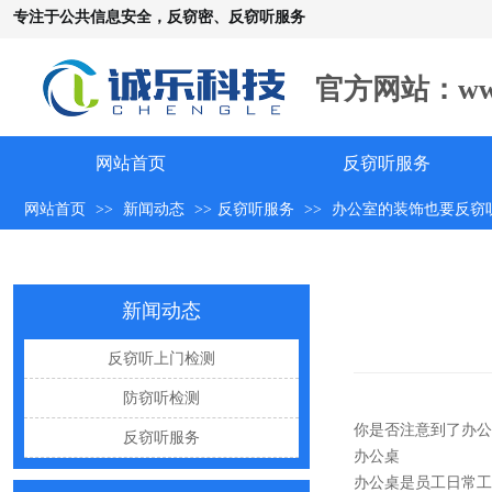
专注于公共信息安全，反窃密、反窃听服务
官方网站：www.c
网站首页
反窃听服务
手机远程窃听，到底是怎么发生的？
网站首页
>>
新闻动态
>>
反窃听服务
>>
办公室的装饰也要反窃
怀疑自己被窃听该怎么办？
反窃听中有哪些常见的误区
出门在外，你还敢随手连WiFi吗
新闻动态
网购“反窃听神器”为何总翻车？
反窃听上门检测
反窃听检测的用处
防窃听检测
办公室哪些东西暗藏窃密风险
你是否注意到了办公
反窃听服务
手机麦克风窃听，关掉权限就安全了吗？
办公桌
办公桌是员工日常工