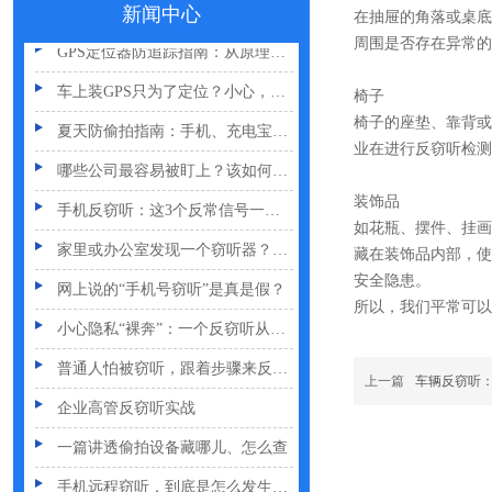
偷拍黑产屡禁不止：藏匿点、高发场景与实用防拍指南
新闻中心
在抽屉的角落或桌底
GPS定位器防追踪指南：从原理到排查一次讲清
周围是否存在异常的
车上装GPS只为了定位？小心，它可能正在“偷听”你说话
椅子
夏天防偷拍指南：手机、充电宝都能改装
椅子的座垫、靠背或
业在进行反窃听检测
哪些公司最容易被盯上？该如何反窃听
手机反窃听：这3个反常信号一定要关注
装饰品
如花瓶、摆件、挂画
家里或办公室发现一个窃听器？别大意
藏在装饰品内部，使
网上说的“手机号窃听”是真是假？
安全隐患。
所以，我们平常可以
小心隐私“裸奔”：一个反窃听从业者的血泪提醒
普通人怕被窃听，跟着步骤来反窃听
上一篇
车辆反窃听
企业高管反窃听实战
一篇讲透偷拍设备藏哪儿、怎么查
手机远程窃听，到底是怎么发生的？