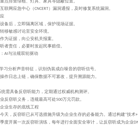
重点排查绿植、灯具、家具等隐蔽位置。
互联网应急中心（
）漏洞通报，及时修复系统漏洞。
CNCERT
应
设备后，立即隔离区域，保护现场证据。
转移敏感讨论至安全环境。
作为证据，向公安机关报案。
听者责任，必要时发起民事赔偿。
：
与法规双轮驱动
AI
学习分析声音特征，识别伪装成白噪音的窃听信号。
操作日志上链，确保数据不可篡改，提升溯源能力。
系统需具备反窃听能力，定期通过权威机构测评。
业反窃听义务，违规最高可处
万元罚款。
500
企业生存的底线工程
今天，反窃听已从可选措施升级为企业生存的必备能力。通过构建
“技术
+
季度开展一次反窃听演练，每年进行全面安全审计，让反窃听成为企业
D