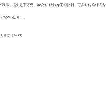
密泄露，损失超千万元。该设备通过
远程控制，可实时传输对话内
App
新增
信号）。
WiFi
大量商业秘密。