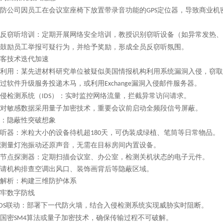
防公司因员工在会议室座椅下放置带录音功能的
定位器，导致商业机
GPS
反窃听培训：定期开展网络安全培训，教授识别窃听设备（如异常发热、
鼓励员工举报可疑行为，并给予奖励，形成全员反窃听氛围。
客技术迭代加速
利用：某先进材料研究单位被疑似美国情报机构利用系统漏洞入侵，窃取
过软件升级服务投递木马，或利用
漏洞入侵邮件服务器。
Exchange
侵检测系统（
）：实时监控网络流量，拦截异常访问请求。
IDS
对敏感数据采用量子加密技术，重要会议前启动全频段信号屏蔽。
：隐蔽性突破想象
听器：米粒大小的设备待机超
天，可伪装成绿植、笔筒等日常物品。
180
测量灯泡振动还原声音，无需在目标房间内置设备。
节点探测器：定期扫描会议室、办公室，检测关机状态的电子元件。
请机构排查空调出风口、装饰画背后等隐蔽区域。
解析：构建三维防护体系
牢数字防线
联动：部署下一代防火墙，结合入侵检测系统实现威胁实时阻断。
DS
国密
算法或量子加密技术，确保传输过程不可破解。
SM4