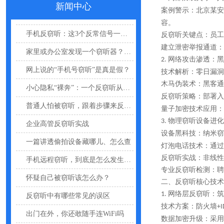
新闻中心
哪些公司最容易被盯上？该如何反窃听
案例警示：北京某安
容。
手机反窃听：这3个反常信号一定要关注
反窃听关键点：员工
家里或办公室发现一个窃听器？别大意
建立泄密举报通道：
网络攻击渗透：黑
2.
网上说的“手机号窃听”是真是假？
技术解析：零日漏洞
小心隐私“裸奔”：一个反窃听从业者的血泪提醒
木马伪装术：黑客通
反窃听策略：部署入
普通人怕被窃听，跟着步骤来反窃听
量子加密技术应用：
企业高管反窃听实战
物理窃听设备进化
3.
设备黑科技：纳米窃
一篇讲透偷拍设备藏哪儿、怎么查
灯泡电话技术：通过
手机远程窃听，到底是怎么发生的？
反窃听实战：非线性
专业反窃听检测：聘
怀疑自己被窃听该怎么办？
二、反窃听核心技术
反窃听中有哪些常见的误区
网络层反窃听：筑
1.
出门在外，你还敢随手连WiFi吗
技术方案：防火墙
+I
数据加密升级：采用