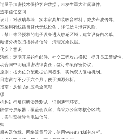
过量子加密技术保护客户数据，未发生重大泄露事件。
造零信任空间
设计：对玻璃幕墙、实木家具加装吸音材料，减少声波传导。
室采用有线话筒替代无线设备，降低信号泄露风险。
：禁止未经授权的电子设备进入敏感区域，建立设备白名单。
频谱分析仪扫描异常信号，清理冗余数据。
化安全意识
演练：定期开展钓鱼邮件、社交工程攻击模拟，提升员工警惕性。
动合同中明确泄密法律责任，签订专项保密协议。
原则：按岗位分配数据访问权限，实施双人复核机制。
日志留存不少于六个月，便于溯源分析。
指南：从预防到应急全流程
缪
机构进行反窃听渗透测试，识别薄弱环节。
段信号屏蔽器，覆盖会议室、高管办公室等核心区域。
，实时监控异常电磁信号。
御
服务器负载、网络流量异常，使用
抓包分析。
Wireshark