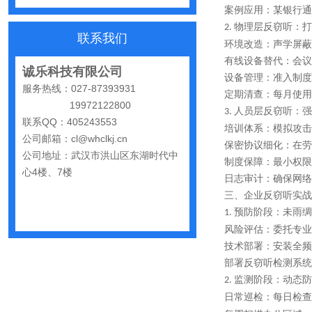
网购“反窃听神器”为何总翻车？
案例应用：某银行通
反窃听检测的用处
物理层反窃听：打
2.
联系我们
环境改造：声学屏蔽
办公室哪些东西暗藏窃密风险
有线设备替代：会议
诚乐科技有限公司
手机麦克风窃听，关掉权限就安全了吗？
设备管理：准入制度
服务热线：027-87393931
定期清查：每月使用
偷拍黑产屡禁不止：藏匿点、高发场景与实用防拍指南
19972122800
人员层反窃听：强
3.
联系QQ：405243553
GPS定位器防追踪指南：从原理到排查一次讲清
培训体系：模拟攻击
公司邮箱：cl@whclkj.cn
保密协议细化：在劳
车上装GPS只为了定位？小心，它可能正在“偷听”你说话
公司地址：武汉市洪山区东湖时代中
制度保障：最小权限
心4楼、7楼
夏天防偷拍指南：手机、充电宝都能改装
日志审计：确保网络
三、企业反窃听实战
哪些公司最容易被盯上？该如何反窃听
预防阶段：未雨绸
1.
手机反窃听：这3个反常信号一定要关注
风险评估：委托专业
技术部署：安装全频
家里或办公室发现一个窃听器？别大意
部署反窃听检测系统
网上说的“手机号窃听”是真是假？
监测阶段：动态防
2.
日常巡检：每日检查
小心隐私“裸奔”：一个反窃听从业者的血泪提醒