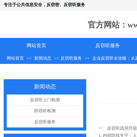
专注于公共信息安全，反窃密、反窃听服务
手机远程窃听，到底是怎么发生的？
怀疑自己被窃听该怎么办？
官方网站：www.c
反窃听中有哪些常见的误区
出门在外，你还敢随手连WiFi吗
网站首页
反窃听服务
网购“反窃听神器”为何总翻车？
网站首页
>>
新闻动态
>>
反窃听服务
>>
企业反窃听全攻略：从
反窃听检测的用处
办公室哪些东西暗藏窃密风险
新闻动态
手机麦克风窃听，关掉权限就安全了吗？
偷拍黑产屡禁不止：藏匿点、高发场景与实用防拍指南
反窃听上门检测
GPS定位器防追踪指南：从原理到排查一次讲清
防窃听检测
车上装GPS只为了定位？小心，它可能正在“偷听”你说话
反窃听服务
一、反窃听战局升级
夏天防偷拍指南：手机、充电宝都能改装
内部防线失守：人
1.