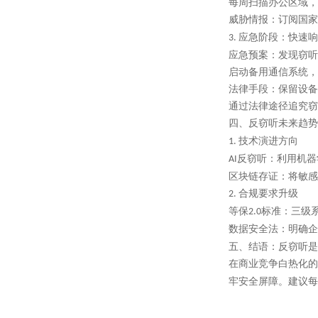
每周扫描办公区域，
普通人怕被窃听，跟着步骤来反窃听
威胁情报：订阅国家
应急阶段：快速响
3.
企业高管反窃听实战
应急预案：发现窃听
一篇讲透偷拍设备藏哪儿、怎么查
启动备用通信系统，
法律手段：保留设备
通过法律途径追究窃
四、反窃听未来趋势
技术演进方向
1.
反窃听：利用机器
AI
区块链存证：将敏感
合规要求升级
2.
等保
标准：三级
2.0
数据安全法：明确企
五、结语：反窃听是
在商业竞争白热化的
牢安全屏障。建议每