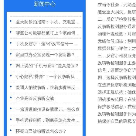
新闻中心
在当今社会，无论是
车上装GPS只为了定位？小心，它可能正在“偷听”你说话
遭受重大损失。反窃
夏天防偷拍指南：手机、充电宝都能改装
二、反窃听检测服务
反窃听检测服务通常
哪些公司最容易被盯上？该如何反窃听
物理环境检测：对房
手机反窃听：这3个反常信号一定要关注
无线信号扫描：利用
数据分析与评估：对
家里或办公室发现一个窃听器？别大意
三、反窃听检测服务
网上说的“手机号窃听”是真是假？
反窃听检测服务主要
信号，进而定位窃听
小心隐私“裸奔”：一个反窃听从业者的血泪提醒
四、选择反窃听检测
普通人怕被窃听，跟着步骤来反窃听
在选择反窃听检测服
选择正规机构：确保
企业高管反窃听实战
明确服务范围：在签
一篇讲透偷拍设备藏哪儿、怎么查
保护敏感信息：在检
反窃听检测服务作为
手机远程窃听，到底是怎么发生的？
施保护自己的隐私安
怀疑自己被窃听该怎么办？