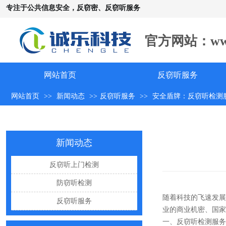
专注于公共信息安全，反窃密、反窃听服务
官方网站：www.c
手机远程窃听，到底是怎么发生的？
怀疑自己被窃听该怎么办？
网站首页
反窃听服务
反窃听中有哪些常见的误区
网站首页
>>
新闻动态
>>
反窃听服务
>>
安全盾牌：反窃听检测
出门在外，你还敢随手连WiFi吗
网购“反窃听神器”为何总翻车？
新闻动态
反窃听检测的用处
反窃听上门检测
办公室哪些东西暗藏窃密风险
防窃听检测
手机麦克风窃听，关掉权限就安全了吗？
随着科技的飞速发展
反窃听服务
偷拍黑产屡禁不止：藏匿点、高发场景与实用防拍指南
业的商业机密、国家
GPS定位器防追踪指南：从原理到排查一次讲清
一、反窃听检测服务