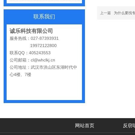
反窃听中有哪些常见的误区
出门在外，你还敢随手连WiFi吗
上一篇
为什么要找
联系我们
网购“反窃听神器”为何总翻车？
诚乐科技有限公司
反窃听检测的用处
服务热线：027-87393931
19972122800
办公室哪些东西暗藏窃密风险
联系QQ：405243553
手机麦克风窃听，关掉权限就安全了吗？
公司邮箱：cl@whclkj.cn
公司地址：武汉市洪山区东湖时代中
偷拍黑产屡禁不止：藏匿点、高发场景与实用防拍指南
心4楼、7楼
GPS定位器防追踪指南：从原理到排查一次讲清
车上装GPS只为了定位？小心，它可能正在“偷听”你说话
夏天防偷拍指南：手机、充电宝都能改装
哪些公司最容易被盯上？该如何反窃听
手机反窃听：这3个反常信号一定要关注
网站首页
反窃
家里或办公室发现一个窃听器？别大意