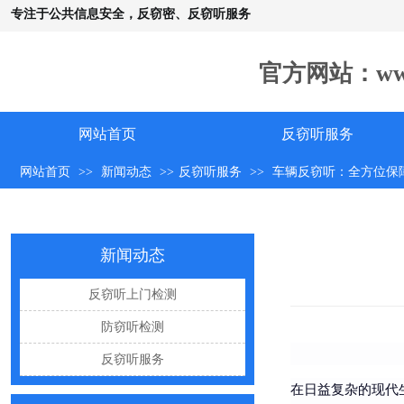
专注于公共信息安全，反窃密、反窃听服务
手机远程窃听，到底是怎么发生的？
官方网站：www.c
怀疑自己被窃听该怎么办？
反窃听中有哪些常见的误区
网站首页
反窃听服务
出门在外，你还敢随手连WiFi吗
网购“反窃听神器”为何总翻车？
网站首页
>>
新闻动态
>>
反窃听服务
>>
车辆反窃听：全方位保
反窃听检测的用处
办公室哪些东西暗藏窃密风险
新闻动态
手机麦克风窃听，关掉权限就安全了吗？
反窃听上门检测
偷拍黑产屡禁不止：藏匿点、高发场景与实用防拍指南
防窃听检测
GPS定位器防追踪指南：从原理到排查一次讲清
反窃听服务
车上装GPS只为了定位？小心，它可能正在“偷听”你说话
在日益复杂的现代
夏天防偷拍指南：手机、充电宝都能改装