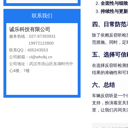
全面性与细致
网购“反窃听神器”为何总翻车？
持续性与更新
反窃听检测的用处
联系我们
四、日常防范
办公室哪些东西暗藏窃密风险
诚乐科技有限公司
手机麦克风窃听，关掉权限就安全了吗？
除了依赖反窃听检
服务热线：027-87393931
范措施。同时，定
19972122800
偷拍黑产屡禁不止：藏匿点、高发场景与实用防拍指南
联系QQ：405243553
五、选择可信
GPS定位器防追踪指南：从原理到排查一次讲清
公司邮箱：cl@whclkj.cn
公司地址：武汉市洪山区东湖时代中
车上装GPS只为了定位？小心，它可能正在“偷听”你说话
在选择反窃听检测
心4楼、7楼
结果的准确性和可
夏天防偷拍指南：手机、充电宝都能改装
六、总结
哪些公司最容易被盯上？该如何反窃听
车辆反窃听是一个
手机反窃听：这3个反常信号一定要关注
支持，扮演着至关
家里或办公室发现一个窃听器？别大意
里，让我们共同关
网上说的“手机号窃听”是真是假？
小心隐私“裸奔”：一个反窃听从业者的血泪提醒