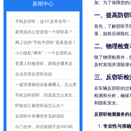
加。为了保障您的
新闻中心
哪些公司最容易被盯上？该如何反窃听
一、提高防窃
手机反窃听：这3个反常信号一定要关注
首先，了解窃听手
家里或办公室发现一个窃听器？别大意
落，如前后保险杠
网上说的“手机号窃听”是真是假？
二、物理检查
小心隐私“裸奔”：一个反窃听从业者的血泪提醒
除了物理检查外，
普通人怕被窃听，跟着步骤来反窃听
及时发现并清除潜
企业高管反窃听实战
三、反窃听检
一篇讲透偷拍设备藏哪儿、怎么查
在车辆反窃听的过
手机远程窃听，到底是怎么发生的？
检测和分析，确保
怀疑自己被窃听该怎么办？
和隐私安全。
反窃听中有哪些常见的误区
反窃听检测服务的
出门在外，你还敢随手连WiFi吗
专业性与准确