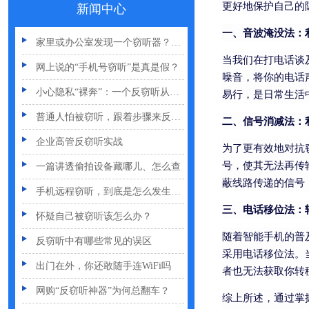
更好地保护自己的
新闻中心
手机反窃听：这3个反常信号一定要关注
一、音波淹没法：
家里或办公室发现一个窃听器？别大意
当我们在打电话谈
网上说的“手机号窃听”是真是假？
噪音，将你的电话
小心隐私“裸奔”：一个反窃听从业者的血泪提醒
易行，是日常生活
普通人怕被窃听，跟着步骤来反窃听
二、信号消减法：
企业高管反窃听实战
为了更有效地对抗
一篇讲透偷拍设备藏哪儿、怎么查
号，使其无法再传
蔽线路传递的信号
手机远程窃听，到底是怎么发生的？
三、电话移位法：
怀疑自己被窃听该怎么办？
反窃听中有哪些常见的误区
随着智能手机的普
采用电话移位法。
出门在外，你还敢随手连WiFi吗
者也无法获取你转
网购“反窃听神器”为何总翻车？
综上所述，通过掌
反窃听检测的用处