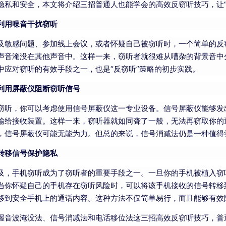
隐私和安全，本文将介绍三招普通人也能学会的高效反窃听技巧，让“
利用噪音干扰窃听
及敏感问题、参加线上会议，或者怀疑自己被窃听时，一个简单的反
声音淹没在其他声音中。这样一来，窃听者就很难从嘈杂的背景音中
中应对窃听的有效手段之一，也是“反窃听”策略的初步实践。
利用屏蔽仪阻断窃听信号
窃听，你可以考虑使用信号屏蔽仪这一专业设备。信号屏蔽仪能够发
输给接收装置。这样一来，窃听器就如同聋了一般，无法再窃取你的
，信号屏蔽仪可能无能为力。但总的来说，信号消减法仍是一种值得尝
转移信号保护隐私
及，手机窃听成为了窃听者的重要手段之一。一旦你的手机被植入窃
当你怀疑自己的手机存在窃听风险时，可以将该手机接收的信号转移
移到安全手机上的通话内容。这种方法不仅简单易行，而且能够有效降
握音波淹没法、信号消减法和电话移位法这三招高效反窃听技巧，普