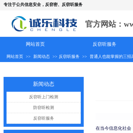
专注于公共信息安全，反窃密、反窃听服务
怀疑自己被窃听该怎么办？
反窃听中有哪些常见的误区
官方网站：www.c
出门在外，你还敢随手连WiFi吗
网购“反窃听神器”为何总翻车？
网站首页
反窃听服务
反窃听检测的用处
网站首页
>>
新闻动态
>>
反窃听服务
>>
普通人也能掌握的三招
办公室哪些东西暗藏窃密风险
手机麦克风窃听，关掉权限就安全了吗？
新闻动态
偷拍黑产屡禁不止：藏匿点、高发场景与实用防拍指南
GPS定位器防追踪指南：从原理到排查一次讲清
反窃听上门检测
车上装GPS只为了定位？小心，它可能正在“偷听”你说话
防窃听检测
夏天防偷拍指南：手机、充电宝都能改装
反窃听服务
哪些公司最容易被盯上？该如何反窃听
在当今信息化社会