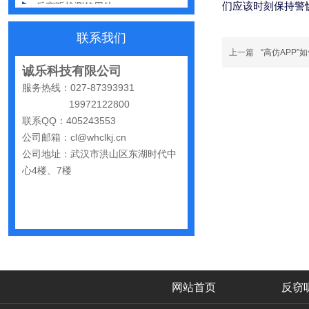
们应该时刻保持警
办公室哪些东西暗藏窃密风险
联系我们
手机麦克风窃听，关掉权限就安全了吗？
上一篇
“高仿APP
诚乐科技有限公司
偷拍黑产屡禁不止：藏匿点、高发场景与实用防拍指南
服务热线：027-87393931
GPS定位器防追踪指南：从原理到排查一次讲清
19972122800
联系QQ：405243553
车上装GPS只为了定位？小心，它可能正在“偷听”你说话
公司邮箱：cl@whclkj.cn
夏天防偷拍指南：手机、充电宝都能改装
公司地址：武汉市洪山区东湖时代中
心4楼、7楼
哪些公司最容易被盯上？该如何反窃听
手机反窃听：这3个反常信号一定要关注
家里或办公室发现一个窃听器？别大意
网上说的“手机号窃听”是真是假？
小心隐私“裸奔”：一个反窃听从业者的血泪提醒
网站首页
反窃
普通人怕被窃听，跟着步骤来反窃听