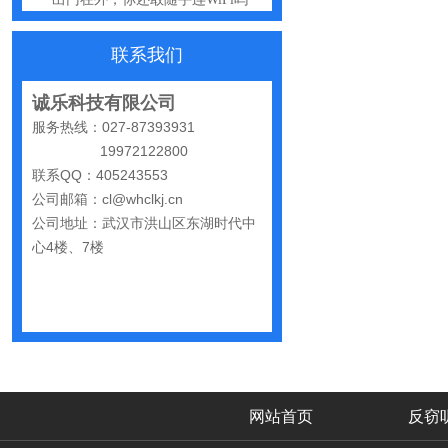
网购“反窃听神器”为何总翻车？
联系我们
反窃听检测的用处
办公室哪些东西暗藏窃密风险
诚乐科技有限公司
服务热线：027-87393931
手机麦克风窃听，关掉权限就安全了吗？
19972122800
偷拍黑产屡禁不止：藏匿点、高发场景与实用防拍指南
联系QQ：405243553
公司邮箱：cl@whclkj.cn
GPS定位器防追踪指南：从原理到排查一次讲清
公司地址：武汉市洪山区东湖时代中
车上装GPS只为了定位？小心，它可能正在“偷听”你说话
心4楼、7楼
夏天防偷拍指南：手机、充电宝都能改装
哪些公司最容易被盯上？该如何反窃听
手机反窃听：这3个反常信号一定要关注
家里或办公室发现一个窃听器？别大意
网站首页
反窃
网上说的“手机号窃听”是真是假？