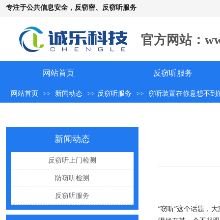
专注于公共信息安全，反窃密、反窃听服务
手机远程窃听，到底是怎么发生的？
官方网站：www.c
怀疑自己被窃听该怎么办？
反窃听中有哪些常见的误区
网站首页
反窃听服务
出门在外，你还敢随手连WiFi吗
网站首页
>>
新闻动态
>>
反窃听服务
>>
窃听装置在你意想不到
网购“反窃听神器”为何总翻车？
反窃听检测的用处
办公室哪些东西暗藏窃密风险
新闻动态
手机麦克风窃听，关掉权限就安全了吗？
反窃听上门检测
偷拍黑产屡禁不止：藏匿点、高发场景与实用防拍指南
防窃听检测
GPS定位器防追踪指南：从原理到排查一次讲清
反窃听服务
车上装GPS只为了定位？小心，它可能正在“偷听”你说话
“窃听”这个话题，