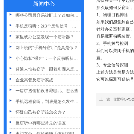
潜伏在某一个不起眼
夏天防偷拍指南：手机、充电宝都能改装
新闻中心
那么该如何反窃听，
哪些公司最容易被盯上？该如何反窃听
1、物理目视排除

如果我们感觉到自己
手机反窃听：这3个反常信号一定要关注
针对办公室和家庭，
家里或办公室发现一个窃听器？别大意
容易藏匿窃听装置。

2、手机拨号检测

网上说的“手机号窃听”是真是假？
我们可以关闭手机的
小心隐私“裸奔”：一个反窃听从业者的血泪提醒
置。

3、专业信号探测

普通人怕被窃听，跟着步骤来反窃听
上述方法是简易方法
企业高管反窃听实战
它可以探测可疑信号
一篇讲透偷拍设备藏哪儿、怎么查
手机远程窃听，到底是怎么发生的？
上一篇
你觉得GPS
怀疑自己被窃听该怎么办？
反窃听中有哪些常见的误区
出门在外，你还敢随手连WiFi吗