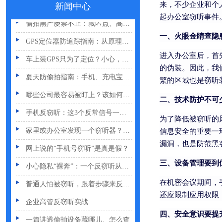
来，不少企业和个
新闻中心
起办公室窃听事件
偷拍黑产屡禁不止：藏匿点、高发场景与实用防拍指南
一、火眼金睛查隐
GPS定位器防追踪指南：从原理到排查一次讲清
车上装GPS只为了定位？小心，它可能正在“偷听”你说话
进入办公室后，首
的伪装。因此，我
夏天防偷拍指南：手机、充电宝都能改装
繁的区域也是窃听
哪些公司最容易被盯上？该如何反窃听
二、技术防护不可
手机反窃听：这3个反常信号一定要关注
为了降低被窃听的
家里或办公室发现一个窃听器？别大意
信息安全的重要一
网上说的“手机号窃听”是真是假？
漏洞，也是防范黑
小心隐私“裸奔”：一个反窃听从业者的血泪提醒
三、设备管理要到
普通人怕被窃听，跟着步骤来反窃听
在机密会议期间，
还应限制应用权限
企业高管反窃听实战
四、安全意识要提
一篇讲透偷拍设备藏哪儿、怎么查