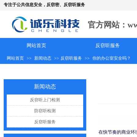
专注于公共信息安全，反窃密、反窃听服务
官方网站：www.c
网站首页
反窃听服务
网站首页
>>
新闻动态
>>
反窃听服务
>>
你的办公室安全吗？
手机远程窃听，到底是怎么发生的？
怀疑自己被窃听该怎么办？
反窃听中有哪些常见的误区
新闻动态
出门在外，你还敢随手连WiFi吗
反窃听上门检测
网购“反窃听神器”为何总翻车？
防窃听检测
反窃听检测的用处
反窃听服务
办公室哪些东西暗藏窃密风险
在快节奏的商业环
手机麦克风窃听，关掉权限就安全了吗？