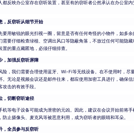
人都反映办公室存在窃听装置，甚至有的窃听者公然承认在办公室内
。
患，反窃听从细节开始
先要用敏锐的眼光扫视一圈，留意是否有任何奇怪的小物件，如多余
们需要仔细检查绿植、空调出风口等隐蔽角落，不放过任何可能隐藏
装置的重点藏匿地，必须仔细排查。
少，加强反窃听屏障
风险，我们需要合理使用蓝牙、Wi-Fi等无线设备。在不使用时，
环。无论是视频会议还是邮件往来，都应使用加密工具进行，确保信
客攻击的有效手段。
位，切断窃听途径
手机等电子设备可能成为泄密的元凶。因此，建议在会议开始前将手
，防止摄像头、麦克风等被恶意利用，成为窃听者的眼睛和耳朵。
升，全员参与反窃听