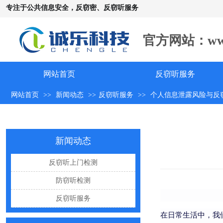
专注于公共信息安全，反窃密、反窃听服务
官方网站：www.c
手机远程窃听，到底是怎么发生的？
网站首页
反窃听服务
怀疑自己被窃听该怎么办？
网站首页
>>
新闻动态
>>
反窃听服务
>>
个人信息泄露风险与反
反窃听中有哪些常见的误区
出门在外，你还敢随手连WiFi吗
新闻动态
网购“反窃听神器”为何总翻车？
反窃听检测的用处
反窃听上门检测
办公室哪些东西暗藏窃密风险
防窃听检测
手机麦克风窃听，关掉权限就安全了吗？
反窃听服务
偷拍黑产屡禁不止：藏匿点、高发场景与实用防拍指南
在日常生活中，我