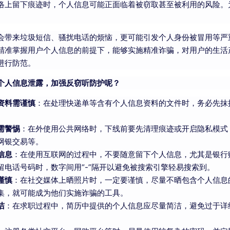
络上留下痕迹时，个人信息可能正面临着被窃取甚至被利用的风险。
。
会带来垃圾短信、骚扰电话的烦恼，更可能引发个人身份被冒用等严
精准掌握用户个人信息的前提下，能够实施精准诈骗，对用户的生活
进行防范。
个人信息泄露，加强反窃听防护呢？
资料需谨慎
：在处理快递单等含有个人信息资料的文件时，务必先抹
。
需警惕
：在外使用公共网络时，下线前要先清理痕迹或开启隐私模式
网银交易等。
信息
：在使用互联网的过程中，不要随意留下个人信息，尤其是银行
留电话号码时，数字间用“-”隔开以避免被搜索引擎轻易搜索到。
谨慎
：在社交媒体上晒照片时，一定要谨慎，尽量不晒包含个人信息
集，就可能成为他们实施诈骗的工具。
洁
：在求职过程中，简历中提供的个人信息应尽量简洁，避免过于详