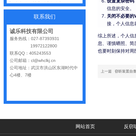
怀疑自己被窃听该怎么办？
设置复杂密码
信息的安全。
反窃听中有哪些常见的误区
关闭不必要的W
联系我们
出门在外，你还敢随手连WiFi吗
接，个人信息
诚乐科技有限公司
网购“反窃听神器”为何总翻车？
综上所述，个人信
服务热线：027-87393931
息、谨慎晒照、简
反窃听检测的用处
19972122800
也要时刻保持对周
联系QQ：405243553
办公室哪些东西暗藏窃密风险
公司邮箱：cl@whclkj.cn
手机麦克风窃听，关掉权限就安全了吗？
公司地址：武汉市洪山区东湖时代中
上一篇
窃听装置自
心4楼、7楼
偷拍黑产屡禁不止：藏匿点、高发场景与实用防拍指南
GPS定位器防追踪指南：从原理到排查一次讲清
车上装GPS只为了定位？小心，它可能正在“偷听”你说话
夏天防偷拍指南：手机、充电宝都能改装
哪些公司最容易被盯上？该如何反窃听
网站首页
反窃
手机反窃听：这3个反常信号一定要关注