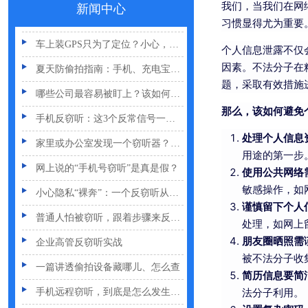
我们，当我们在网
新闻中心
GPS定位器防追踪指南：从原理到排查一次讲清
习惯显得尤为重要
车上装GPS只为了定位？小心，它可能正在“偷听”你说话
个人信息泄露不仅
夏天防偷拍指南：手机、充电宝都能改装
因素。不法分子在
题，采取有效措施
哪些公司最容易被盯上？该如何反窃听
那么，该如何避免
手机反窃听：这3个反常信号一定要关注
家里或办公室发现一个窃听器？别大意
处理个人信息
用途的第一步
网上说的“手机号窃听”是真是假？
使用公共网络
小心隐私“裸奔”：一个反窃听从业者的血泪提醒
敏感操作，如
谨慎留下个人
普通人怕被窃听，跟着步骤来反窃听
处理，如网上
企业高管反窃听实战
朋友圈晒照需
被不法分子收
一篇讲透偷拍设备藏哪儿、怎么查
简历信息要简
手机远程窃听，到底是怎么发生的？
法分子利用。