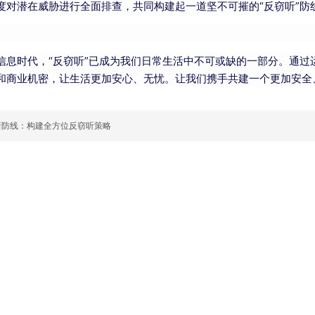
度对潜在威胁进行全面排查，共同构建起一道坚不可摧的“反窃听”防
信息时代，“反窃听”已成为我们日常生活中不可或缺的一部分。通
和商业机密，让生活更加安心、无忧。让我们携手共建一个更加安全
新防线：构建全方位反窃听策略
听服务
反窃听设备
新闻动态