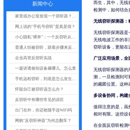
而生，其中，无线
手机反窃听：这3个反常信号一定要关注
新闻中心
检测中，如何结合
家里或办公室发现一个窃听器？别大意
无线窃听探测器：
网上说的“手机号窃听”是真是假？
无线窃听探测器是
小心隐私“裸奔”：一个反窃听从业者的血泪提醒
无线电波工作的非
普通人怕被窃听，跟着步骤来反窃听
窃听设备，更能在远
企业高管反窃听实战
广泛应用场景，全
一篇讲透偷拍设备藏哪儿、怎么查
无线窃听探测器的
手机远程窃听，到底是怎么发生的？
测，一旦检测到可
的藏匿位置。这种
怀疑自己被窃听该怎么办？
多设备协同，构建
反窃听中有哪些常见的误区
值得注意的是，虽
出门在外，你还敢随手连WiFi吗
相对有限。这些设
网购“反窃听神器”为何总翻车？
在全面反窃听检测
反窃听检测的用处