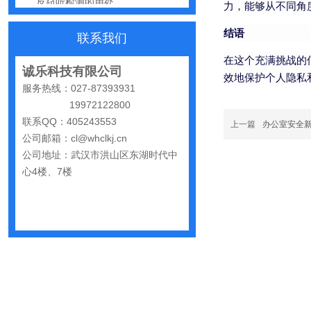
力，能够从不同角
办公室哪些东西暗藏窃密风险
结语
联系我们
手机麦克风窃听，关掉权限就安全了吗？
在这个充满挑战的
诚乐科技有限公司
偷拍黑产屡禁不止：藏匿点、高发场景与实用防拍指南
效地保护个人隐私
服务热线：027-87393931
GPS定位器防追踪指南：从原理到排查一次讲清
19972122800
车上装GPS只为了定位？小心，它可能正在“偷听”你说话
联系QQ：405243553
上一篇
办公室安全
公司邮箱：cl@whclkj.cn
夏天防偷拍指南：手机、充电宝都能改装
公司地址：武汉市洪山区东湖时代中
哪些公司最容易被盯上？该如何反窃听
心4楼、7楼
手机反窃听：这3个反常信号一定要关注
家里或办公室发现一个窃听器？别大意
网上说的“手机号窃听”是真是假？
小心隐私“裸奔”：一个反窃听从业者的血泪提醒
网站首页
反窃
普通人怕被窃听，跟着步骤来反窃听