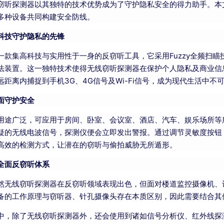
窃听探测器以其独特的技术优势成为了守护隐私安全的得力助手。本
多种设备共同构建安全防线。
科技守护隐私的先锋
一款集高科技与实用性于一身的反窃听工具，它采用Fuzzy全频扫瞄
法装置。这一独特技术使得无线窃听探测器在保护个人隐私及商业信
距离内捕捉到手机3G、4G信号及Wi-Fi信号，成为现代生活中不可
面守护安全
用途广泛，可应用于房间、卧室、会议室、酒店、汽车、娱乐场所等
疑的无线电波信号，探测仪便会立即发出警报。通过调节灵敏度按钮
高效的检测方式，让潜在的窃听与偷拍威胁无所遁形。
全面反窃听体系
然无线窃听探测器在反窃听领域表现出色，但面对楼道监控摄像机、
备的工作原理与窃听器、针孔摄像头存在本质区别，因此需要结合其
中，除了无线窃听探测器外，还会使用到诸如信号分析仪、红外线探