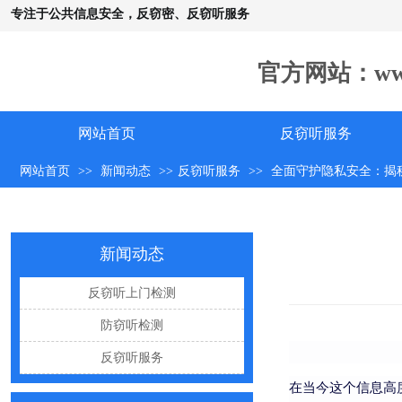
专注于公共信息安全，反窃密、反窃听服务
怀疑自己被窃听该怎么办？
反窃听中有哪些常见的误区
官方网站：www.c
出门在外，你还敢随手连WiFi吗
网购“反窃听神器”为何总翻车？
网站首页
反窃听服务
反窃听检测的用处
网站首页
>>
新闻动态
>>
反窃听服务
>>
全面守护隐私安全：揭
办公室哪些东西暗藏窃密风险
手机麦克风窃听，关掉权限就安全了吗？
偷拍黑产屡禁不止：藏匿点、高发场景与实用防拍指南
新闻动态
GPS定位器防追踪指南：从原理到排查一次讲清
反窃听上门检测
车上装GPS只为了定位？小心，它可能正在“偷听”你说话
防窃听检测
夏天防偷拍指南：手机、充电宝都能改装
反窃听服务
哪些公司最容易被盯上？该如何反窃听
在当今这个信息高