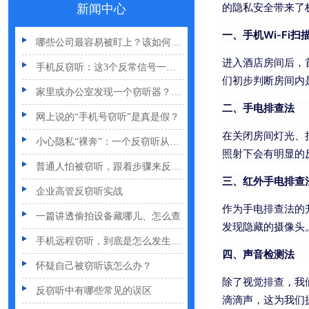
的隐私安全带来了
新闻中心
夏天防偷拍指南：手机、充电宝都能改装
一、手机Wi-Fi扫
哪些公司最容易被盯上？该如何反窃听
手机反窃听：这3个反常信号一定要关注
进入酒店房间后，
们初步判断房间内
家里或办公室发现一个窃听器？别大意
二、手电排查法
网上说的“手机号窃听”是真是假？
小心隐私“裸奔”：一个反窃听从业者的血泪提醒
在关闭房间灯光、
照射下会有明显的
普通人怕被窃听，跟着步骤来反窃听
三、红外手电排查
企业高管反窃听实战
作为手电排查法的
一篇讲透偷拍设备藏哪儿、怎么查
发现隐藏的摄像头
手机远程窃听，到底是怎么发生的？
四、声音检测法
怀疑自己被窃听该怎么办？
除了视觉排查，我
反窃听中有哪些常见的误区
滴滴声，这为我们
出门在外，你还敢随手连WiFi吗