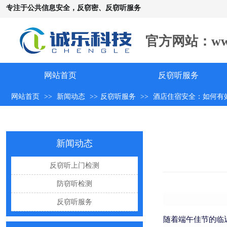
专注于公共信息安全，反窃密、反窃听服务
手机远程窃听，到底是怎么发生的？
官方网站：www.c
怀疑自己被窃听该怎么办？
反窃听中有哪些常见的误区
网站首页
反窃听服务
出门在外，你还敢随手连WiFi吗
网站首页
>>
新闻动态
>>
反窃听服务
>>
酒店住宿安全：如何有
网购“反窃听神器”为何总翻车？
反窃听检测的用处
新闻动态
办公室哪些东西暗藏窃密风险
手机麦克风窃听，关掉权限就安全了吗？
反窃听上门检测
偷拍黑产屡禁不止：藏匿点、高发场景与实用防拍指南
防窃听检测
GPS定位器防追踪指南：从原理到排查一次讲清
反窃听服务
车上装GPS只为了定位？小心，它可能正在“偷听”你说话
随着端午佳节的临