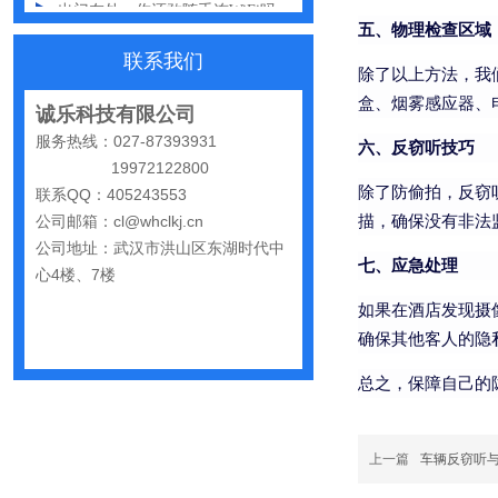
五、物理检查区域
网购“反窃听神器”为何总翻车？
联系我们
除了以上方法，我
反窃听检测的用处
盒、烟雾感应器、
诚乐科技有限公司
办公室哪些东西暗藏窃密风险
服务热线：027-87393931
六、反窃听技巧
手机麦克风窃听，关掉权限就安全了吗？
19972122800
除了防偷拍，反窃
联系QQ：405243553
偷拍黑产屡禁不止：藏匿点、高发场景与实用防拍指南
描，确保没有非法
公司邮箱：cl@whclkj.cn
GPS定位器防追踪指南：从原理到排查一次讲清
公司地址：武汉市洪山区东湖时代中
七、应急处理
心4楼、7楼
车上装GPS只为了定位？小心，它可能正在“偷听”你说话
如果在酒店发现摄
夏天防偷拍指南：手机、充电宝都能改装
确保其他客人的隐
哪些公司最容易被盯上？该如何反窃听
总之，保障自己的
手机反窃听：这3个反常信号一定要关注
家里或办公室发现一个窃听器？别大意
上一篇
车辆反窃听
网上说的“手机号窃听”是真是假？