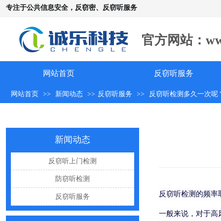
专注于公共信息安全，反窃密、反窃听服务
官方网站：www.c
手机远程窃听，到底是怎么发生的？
网站首页
反窃听服务
怀疑自己被窃听该怎么办？
网站首页
>>
新闻动态
>>
反窃听服务
>>
反窃听检测多久一次呢
反窃听中有哪些常见的误区
出门在外，你还敢随手连WiFi吗
网购“反窃听神器”为何总翻车？
新闻动态
反窃听检测的用处
反窃听上门检测
办公室哪些东西暗藏窃密风险
防窃听检测
手机麦克风窃听，关掉权限就安全了吗？
反窃听检测的频率
反窃听服务
偷拍黑产屡禁不止：藏匿点、高发场景与实用防拍指南
一般来说，对于高