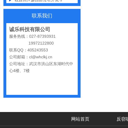
反窃听中有哪些常见的误区
联系我们
出门在外，你还敢随手连WiFi吗
诚乐科技有限公司
网购“反窃听神器”为何总翻车？
服务热线：027-87393931
反窃听检测的用处
19972122800
办公室哪些东西暗藏窃密风险
联系QQ：405243553
公司邮箱：cl@whclkj.cn
手机麦克风窃听，关掉权限就安全了吗？
公司地址：武汉市洪山区东湖时代中
偷拍黑产屡禁不止：藏匿点、高发场景与实用防拍指南
心4楼、7楼
GPS定位器防追踪指南：从原理到排查一次讲清
车上装GPS只为了定位？小心，它可能正在“偷听”你说话
夏天防偷拍指南：手机、充电宝都能改装
哪些公司最容易被盯上？该如何反窃听
网站首页
反窃
手机反窃听：这3个反常信号一定要关注