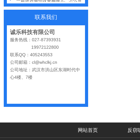
手机远程窃听，到底是怎么发生的？
联系我们
怀疑自己被窃听该怎么办？
反窃听中有哪些常见的误区
诚乐科技有限公司
服务热线：027-87393931
出门在外，你还敢随手连WiFi吗
19972122800
网购“反窃听神器”为何总翻车？
联系QQ：405243553
公司邮箱：cl@whclkj.cn
反窃听检测的用处
公司地址：武汉市洪山区东湖时代中
办公室哪些东西暗藏窃密风险
心4楼、7楼
手机麦克风窃听，关掉权限就安全了吗？
偷拍黑产屡禁不止：藏匿点、高发场景与实用防拍指南
GPS定位器防追踪指南：从原理到排查一次讲清
车上装GPS只为了定位？小心，它可能正在“偷听”你说话
网站首页
反窃
夏天防偷拍指南：手机、充电宝都能改装