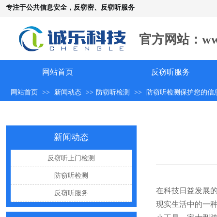
专注于公共信息安全，反窃密、反窃听服务
官方网站：www.c
网站首页
反窃听服务
网站首页
>>
新闻动态
>>
防窃听检测
>>
防窃听检测保护您的信
手机远程窃听，到底是怎么发生的？
怀疑自己被窃听该怎么办？
反窃听中有哪些常见的误区
新闻动态
出门在外，你还敢随手连WiFi吗
反窃听上门检测
网购“反窃听神器”为何总翻车？
防窃听检测
反窃听检测的用处
在科技日益发展
反窃听服务
办公室哪些东西暗藏窃密风险
现实生活中的一