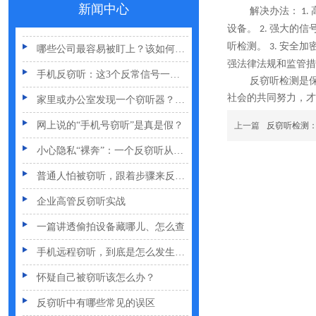
新闻中心
解决办法：
1.
夏天防偷拍指南：手机、充电宝都能改装
设备。
强大的信
2.
哪些公司最容易被盯上？该如何反窃听
听检测。
安全加
3.
强法律法规和监管措
手机反窃听：这3个反常信号一定要关注
反窃听检测是
家里或办公室发现一个窃听器？别大意
社会的共同努力，才
网上说的“手机号窃听”是真是假？
上一篇
反窃听检测
小心隐私“裸奔”：一个反窃听从业者的血泪提醒
普通人怕被窃听，跟着步骤来反窃听
企业高管反窃听实战
一篇讲透偷拍设备藏哪儿、怎么查
手机远程窃听，到底是怎么发生的？
怀疑自己被窃听该怎么办？
反窃听中有哪些常见的误区