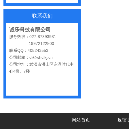
出门在外，你还敢随手连WiFi吗
网购“反窃听神器”为何总翻车？
联系我们
反窃听检测的用处
诚乐科技有限公司
办公室哪些东西暗藏窃密风险
服务热线：027-87393931
19972122800
手机麦克风窃听，关掉权限就安全了吗？
联系QQ：405243553
偷拍黑产屡禁不止：藏匿点、高发场景与实用防拍指南
公司邮箱：cl@whclkj.cn
公司地址：武汉市洪山区东湖时代中
GPS定位器防追踪指南：从原理到排查一次讲清
心4楼、7楼
车上装GPS只为了定位？小心，它可能正在“偷听”你说话
夏天防偷拍指南：手机、充电宝都能改装
哪些公司最容易被盯上？该如何反窃听
手机反窃听：这3个反常信号一定要关注
家里或办公室发现一个窃听器？别大意
网站首页
反窃
网上说的“手机号窃听”是真是假？