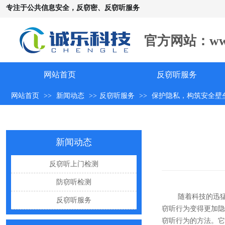
专注于公共信息安全，反窃密、反窃听服务
官方网站：www.c
手机远程窃听，到底是怎么发生的？
怀疑自己被窃听该怎么办？
反窃听中有哪些常见的误区
网站首页
反窃听服务
出门在外，你还敢随手连WiFi吗
网站首页
>>
新闻动态
>>
反窃听服务
>>
保护隐私，构筑安全壁
网购“反窃听神器”为何总翻车？
反窃听检测的用处
新闻动态
办公室哪些东西暗藏窃密风险
反窃听上门检测
手机麦克风窃听，关掉权限就安全了吗？
防窃听检测
偷拍黑产屡禁不止：藏匿点、高发场景与实用防拍指南
随着科技的迅
反窃听服务
GPS定位器防追踪指南：从原理到排查一次讲清
窃听行为变得更加隐
车上装GPS只为了定位？小心，它可能正在“偷听”你说话
窃听行为的方法。它