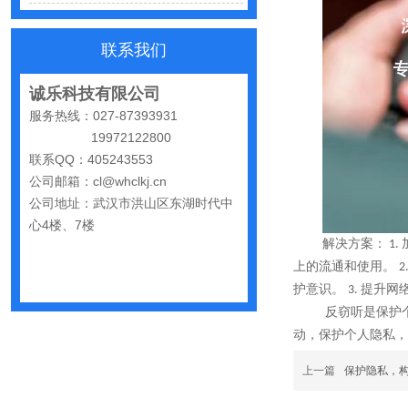
怀疑自己被窃听该怎么办？
反窃听中有哪些常见的误区
联系我们
出门在外，你还敢随手连WiFi吗
诚乐科技有限公司
网购“反窃听神器”为何总翻车？
服务热线：027-87393931
反窃听检测的用处
19972122800
联系QQ：405243553
办公室哪些东西暗藏窃密风险
公司邮箱：cl@whclkj.cn
手机麦克风窃听，关掉权限就安全了吗？
公司地址：武汉市洪山区东湖时代中
心4楼、7楼
偷拍黑产屡禁不止：藏匿点、高发场景与实用防拍指南
解决方案：
1.
上的流通和使用。
GPS定位器防追踪指南：从原理到排查一次讲清
2
护意识。
提升网
3.
车上装GPS只为了定位？小心，它可能正在“偷听”你说话
反窃听是保护
夏天防偷拍指南：手机、充电宝都能改装
动，保护个人隐私，
哪些公司最容易被盯上？该如何反窃听
上一篇
保护隐私，
手机反窃听：这3个反常信号一定要关注