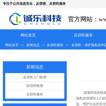
专注于公共信息安全，反窃密、反窃听服务
官方网站：www.c
手机远程窃听，到底是怎么发生的？
网站首页
反窃听服务
怀疑自己被窃听该怎么办？
网站首页
>>
新闻动态
>>
反窃听服务
>>
反窃听：保护隐私的利
反窃听中有哪些常见的误区
出门在外，你还敢随手连WiFi吗
新闻动态
网购“反窃听神器”为何总翻车？
反窃听检测的用处
反窃听上门检测
办公室哪些东西暗藏窃密风险
防窃听检测
随着科技的快
手机麦克风窃听，关掉权限就安全了吗？
反窃听服务
隐私的泄露给人们的
偷拍黑产屡禁不止：藏匿点、高发场景与实用防拍指南
益，维护社会的安全