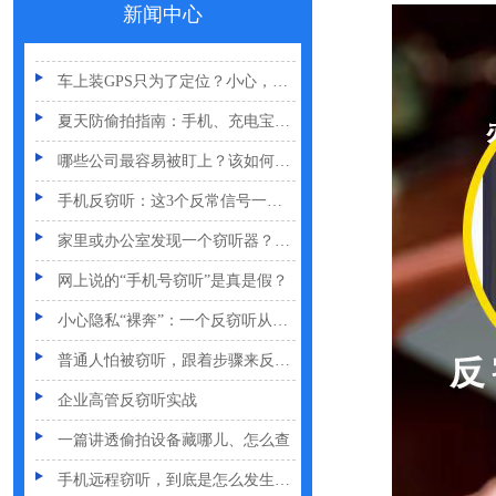
新闻中心
GPS定位器防追踪指南：从原理到排查一次讲清
车上装GPS只为了定位？小心，它可能正在“偷听”你说话
夏天防偷拍指南：手机、充电宝都能改装
哪些公司最容易被盯上？该如何反窃听
手机反窃听：这3个反常信号一定要关注
家里或办公室发现一个窃听器？别大意
网上说的“手机号窃听”是真是假？
小心隐私“裸奔”：一个反窃听从业者的血泪提醒
普通人怕被窃听，跟着步骤来反窃听
企业高管反窃听实战
一篇讲透偷拍设备藏哪儿、怎么查
手机远程窃听，到底是怎么发生的？