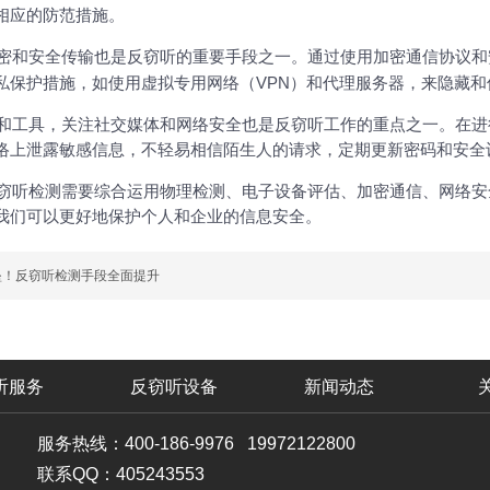
相应的防范措施。
密和安全传输也是
反窃听
的重要手段之一。通过使用加密通信协议和
VPN
私保护措施，如使用虚拟专用网络（
）和代理服务器，来隐藏和
和工具，关注社交媒体和网络安全也是
反窃听
工作的重点之一。在进
络上泄露敏感信息，不轻易相信陌生人的请求，定期更新密码和安全
窃听
检测需要综合运用物理检测、电子设备评估、加密通信、网络安
我们可以更好地保护个人和企业的信息安全。
垒！反窃听检测手段全面提升
听服务
反窃听设备
新闻动态
服务热线：400-186-9976 19972122800
联系QQ：405243553