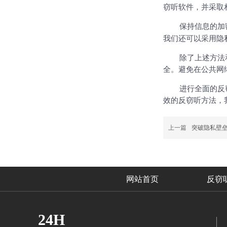
网上说的“手机号窃听”是真是假？
窃听软件，并采取
小心隐私“裸奔”：一个反窃听从业者的血泪提醒
保持信息的加
我们还可以采用隐
普通人怕被窃听，跟着步骤来反窃听
企业高管反窃听实战
除了上述方法
全。避免在公共网
一篇讲透偷拍设备藏哪儿、怎么查
进行全面的
反
效的
反窃听
方法，
上一篇
突破隐私壁
网站首页
反窃
24H