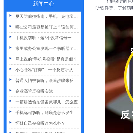
车上装GPS只为了定位？小心，它可能正在“偷听”你说话
了解窃听的原
新闻中心
听软件等。了解窃
夏天防偷拍指南：手机、充电宝都能改装
哪些公司最容易被盯上？该如何反窃听
手机反窃听：这3个反常信号一定要关注
家里或办公室发现一个窃听器？别大意
网上说的“手机号窃听”是真是假？
小心隐私“裸奔”：一个反窃听从业者的血泪提醒
普通人怕被窃听，跟着步骤来反窃听
企业高管反窃听实战
一篇讲透偷拍设备藏哪儿、怎么查
手机远程窃听，到底是怎么发生的？
怀疑自己被窃听该怎么办？
反窃听中有哪些常见的误区