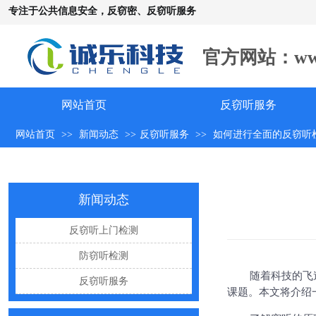
专注于公共信息安全，反窃密、反窃听服务
官方网站：www.c
手机远程窃听，到底是怎么发生的？
怀疑自己被窃听该怎么办？
网站首页
反窃听服务
反窃听中有哪些常见的误区
网站首页
>>
新闻动态
>>
反窃听服务
>>
如何进行全面的反窃听
出门在外，你还敢随手连WiFi吗
网购“反窃听神器”为何总翻车？
反窃听检测的用处
新闻动态
办公室哪些东西暗藏窃密风险
反窃听上门检测
手机麦克风窃听，关掉权限就安全了吗？
防窃听检测
偷拍黑产屡禁不止：藏匿点、高发场景与实用防拍指南
随着科技的飞
反窃听服务
GPS定位器防追踪指南：从原理到排查一次讲清
课题。本文将介绍