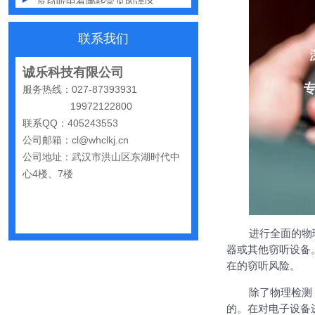
出门在外，你还敢随手连WiFi吗
联系我们
网购“反窃听神器”为何总翻车？
反窃听检测的用处
诚乐科技有限公司
服务热线：027-87393931
办公室哪些东西暗藏窃密风险
19972122800
手机麦克风窃听，关掉权限就安全了吗？
联系QQ：405243553
公司邮箱：cl@whclkj.cn
偷拍黑产屡禁不止：藏匿点、高发场景与实用防拍指南
公司地址：武汉市洪山区东湖时代中
GPS定位器防追踪指南：从原理到排查一次讲清
心4楼、7楼
车上装GPS只为了定位？小心，它可能正在“偷听”你说话
夏天防偷拍指南：手机、充电宝都能改装
进行全面的物
哪些公司最容易被盯上？该如何反窃听
器或其他窃听设备
在的窃听风险。
手机反窃听：这3个反常信号一定要关注
除了物理检测
家里或办公室发现一个窃听器？别大意
的。在对电子设备