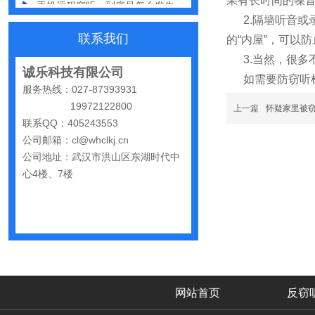
果有长时间的噪
2.隔墙听音或录
怀疑自己被窃听该怎么办？
联系我们
的“内屋”，可以
反窃听中有哪些常见的误区
3.当然，很多
诚乐科技有限公司
出门在外，你还敢随手连WiFi吗
如需要防窃听检
服务热线：027-87393931
网购“反窃听神器”为何总翻车？
19972122800
上一篇
怀疑家里被
联系QQ：405243553
反窃听检测的用处
公司邮箱：cl@whclkj.cn
办公室哪些东西暗藏窃密风险
公司地址：武汉市洪山区东湖时代中
心4楼、7楼
手机麦克风窃听，关掉权限就安全了吗？
偷拍黑产屡禁不止：藏匿点、高发场景与实用防拍指南
GPS定位器防追踪指南：从原理到排查一次讲清
车上装GPS只为了定位？小心，它可能正在“偷听”你说话
夏天防偷拍指南：手机、充电宝都能改装
网站首页
反窃
哪些公司最容易被盯上？该如何反窃听