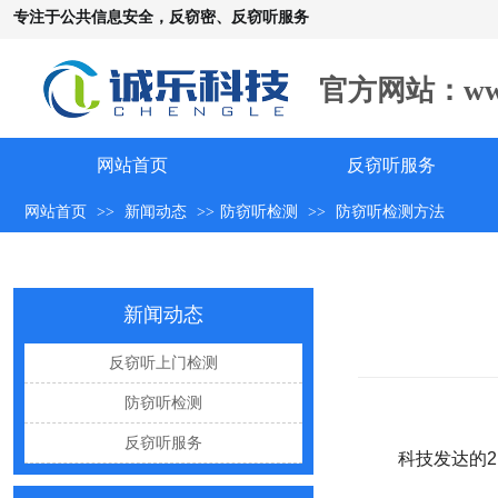
专注于公共信息安全，反窃密、反窃听服务
官方网站：www.c
网站首页
反窃听服务
手机远程窃听，到底是怎么发生的？
网站首页
>>
新闻动态
>>
防窃听检测
>>
防窃听检测方法
怀疑自己被窃听该怎么办？
反窃听中有哪些常见的误区
出门在外，你还敢随手连WiFi吗
新闻动态
网购“反窃听神器”为何总翻车？
反窃听上门检测
反窃听检测的用处
防窃听检测
办公室哪些东西暗藏窃密风险
反窃听服务
科技发达的21
手机麦克风窃听，关掉权限就安全了吗？