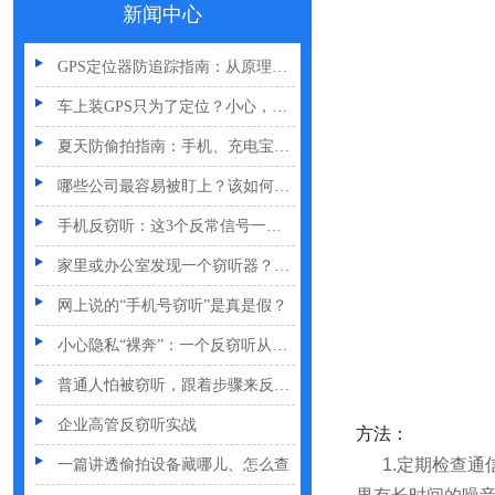
新闻中心
偷拍黑产屡禁不止：藏匿点、高发场景与实用防拍指南
GPS定位器防追踪指南：从原理到排查一次讲清
车上装GPS只为了定位？小心，它可能正在“偷听”你说话
夏天防偷拍指南：手机、充电宝都能改装
哪些公司最容易被盯上？该如何反窃听
手机反窃听：这3个反常信号一定要关注
家里或办公室发现一个窃听器？别大意
网上说的“手机号窃听”是真是假？
小心隐私“裸奔”：一个反窃听从业者的血泪提醒
普通人怕被窃听，跟着步骤来反窃听
企业高管反窃听实战
方法：
一篇讲透偷拍设备藏哪儿、怎么查
1.定期检查通
手机远程窃听，到底是怎么发生的？