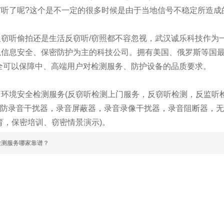
窃听了呢?这个是不一定的很多时候是由于当地信号不稳定所造成
听偷拍还是生活反窃听/窃照都不容忽视，武汉诚乐科技作为一
以信息安全、保密防护为主的科技公司。拥有美国、俄罗斯等国最
全可以保障中、高端用户对检测服务、防护设备的品质要求。
境安全检测服务(反窃听检测上门服务，反窃听检测，反监听检
品(防录音干扰器，录音屏蔽器，录音录像干扰器，录音阻断器，
育，保密培训、窃密情景演示)。
检测服务哪家靠谱？