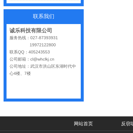
怀疑自己被窃听该怎么办？
反窃听中有哪些常见的误区
联系我们
出门在外，你还敢随手连WiFi吗
诚乐科技有限公司
网购“反窃听神器”为何总翻车？
服务热线：027-87393931
19972122800
反窃听检测的用处
联系QQ：405243553
办公室哪些东西暗藏窃密风险
公司邮箱：cl@whclkj.cn
公司地址：武汉市洪山区东湖时代中
手机麦克风窃听，关掉权限就安全了吗？
心4楼、7楼
偷拍黑产屡禁不止：藏匿点、高发场景与实用防拍指南
GPS定位器防追踪指南：从原理到排查一次讲清
车上装GPS只为了定位？小心，它可能正在“偷听”你说话
夏天防偷拍指南：手机、充电宝都能改装
哪些公司最容易被盯上？该如何反窃听
网站首页
反窃
手机反窃听：这3个反常信号一定要关注