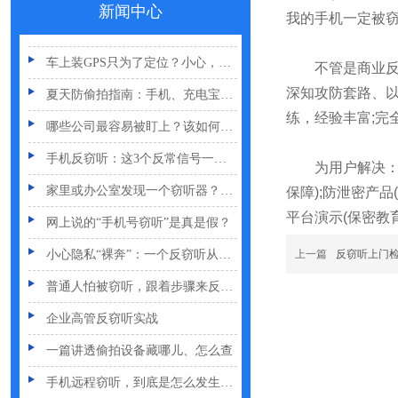
新闻中心
我的手机一定被
GPS定位器防追踪指南：从原理到排查一次讲清
车上装GPS只为了定位？小心，它可能正在“偷听”你说话
不管是商业反窃
夏天防偷拍指南：手机、充电宝都能改装
深知攻防套路、
哪些公司最容易被盯上？该如何反窃听
练，经验丰富;完
手机反窃听：这3个反常信号一定要关注
为用户解决：环
家里或办公室发现一个窃听器？别大意
保障);防泄密产
网上说的“手机号窃听”是真是假？
平台演示(保密教
小心隐私“裸奔”：一个反窃听从业者的血泪提醒
上一篇
反窃听上门
普通人怕被窃听，跟着步骤来反窃听
企业高管反窃听实战
一篇讲透偷拍设备藏哪儿、怎么查
手机远程窃听，到底是怎么发生的？