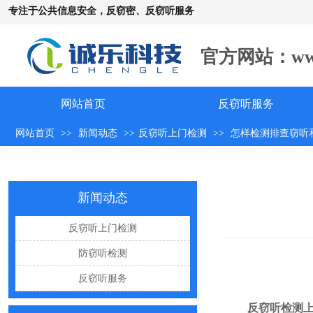
专注于公共信息安全，反窃密、反窃听服务
官方网站：www.c
网站首页
手机远程窃听，到底是怎么发生的？
反窃听服务
怀疑自己被窃听该怎么办？
网站首页
>>
新闻动态
>>
反窃听上门检测
>>
怎样检测排查窃听
反窃听中有哪些常见的误区
出门在外，你还敢随手连WiFi吗
新闻动态
网购“反窃听神器”为何总翻车？
反窃听上门检测
反窃听检测的用处
防窃听检测
办公室哪些东西暗藏窃密风险
反窃听服务
手机麦克风窃听，关掉权限就安全了吗？
偷拍黑产屡禁不止：藏匿点、高发场景与实用防拍指南
反窃听检测